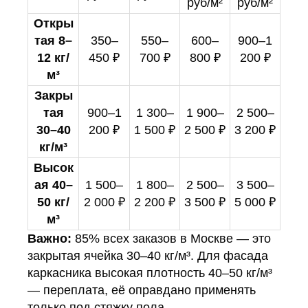
руб/м²
руб/м²
Откры
тая 8–
350–
550–
600–
900–1
12 кг/
450 ₽
700 ₽
800 ₽
200 ₽
м³
Закры
тая
900–1
1 300–
1 900–
2 500–
30–40
200 ₽
1 500 ₽
2 500 ₽
3 200 ₽
кг/м³
Высок
ая 40–
1 500–
1 800–
2 500–
3 500–
50 кг/
2 000 ₽
2 200 ₽
3 500 ₽
5 000 ₽
м³
Важно:
85% всех заказов в Москве — это
закрытая ячейка 30–40 кг/м³. Для фасада
каркасника высокая плотность 40–50 кг/м³
— переплата, её оправдано применять
только под стяжку пола .