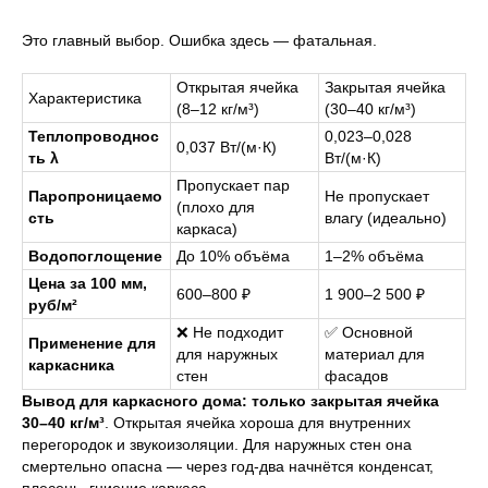
Это главный выбор. Ошибка здесь — фатальная.
Открытая ячейка
Закрытая ячейка
Характеристика
(8–12 кг/м³)
(30–40 кг/м³)
Теплопроводнос
0,023–0,028
0,037 Вт/(м·К)
ть λ
Вт/(м·К)
Пропускает пар
Паропроницаемо
Не пропускает
(плохо для
сть
влагу (идеально)
каркаса)
Водопоглощение
До 10% объёма
1–2% объёма
Цена за 100 мм,
600–800 ₽
1 900–2 500 ₽
руб/м²
❌ Не подходит
✅ Основной
Применение для
для наружных
материал для
каркасника
стен
фасадов
Вывод для каркасного дома:
только закрытая ячейка
30–40 кг/м³
. Открытая ячейка хороша для внутренних
перегородок и звукоизоляции. Для наружных стен она
смертельно опасна — через год-два начнётся конденсат,
плесень, гниение каркаса .