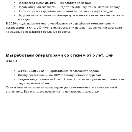
Перерасход сырья
до 40%
— вы платите за воздух
Неравномерная плотность — где-то 25 кг/м³, где-то 35, мостики холода
Плохая адгезия к деревянным стойкам — отслоения через год-два
Нарушение технологии по температуре и влажности — пена не «встаёт»
как надо
В 2020-е годы на рынке много «шабашников» с дешёвыми компонентами и
установками из Китая. Отличить их просто: они не дают гарантию, не выезжают
на замер, не показывают реальные объекты.
Мы работаем операторами со стажем от 5 лет
. Они
знают:
СП 50.13330.2012
— нормативы по теплозащите зданий
Физику древесины — как ППУ взаимодействует с деревом
Каждый тип установки — Graco, Gama, Gusmer — и умеют настраивать их
под конкретный объект
Стаж и знание технологии превращают дорогие компоненты в качественный
утеплитель. Без опыта это просто «пена неизвестного качества».