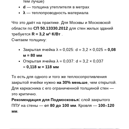
тем лучше)
d
— толщина утеплителя в метрах
λ
— теплопроводность материала
Что это даёт на практике. Для Москвы и Московской
области по
СП 50.13330.2012
для стен жилых зданий
требуется
R = 3,2 м²·К/Вт
.
Считаем толщину:
Закрытая ячейка λ = 0,025: d = 3,2 × 0,025 =
0,08
м = 80 мм
Открытая ячейка λ = 0,037: d = 3,2 × 0,037
=
0,118 м = 118 мм
То есть для одного и того же теплосопротивления
закрытой ячейки нужно
на 30% меньше
, чем открытой.
Для каркасника с его ограниченной толщиной стен —
это критично.
Рекомендация для Подмосковья:
слой закрытого
ППУ на стены —
от 80 до 100 мм
. Кровля —
100–120
мм
.