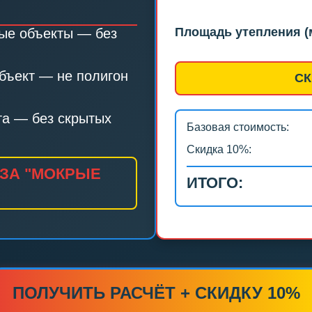
Площадь утепления (м
ые объекты — без
ъект — не полигон
СК
та — без скрытых
Базовая стоимость:
Скидка 10%:
 ЗА "МОКРЫЕ
ИТОГО:
ПОЛУЧИТЬ РАСЧЁТ + СКИДКУ 10%