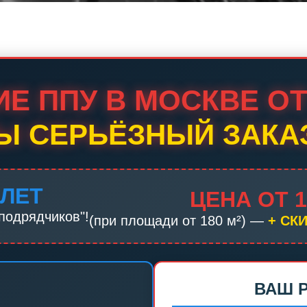
Е ППУ В МОСКВЕ ОТ 1
Ы СЕРЬЁЗНЫЙ ЗАКА
 ЛЕТ
ЦЕНА ОТ 1
подрядчиков"!
(при площади от 180 м²) —
+ СК
ВАШ 