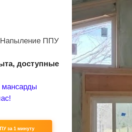
: Напыление ППУ
пыта, доступные
 мансарды
ас!
ПУ за 1 минуту